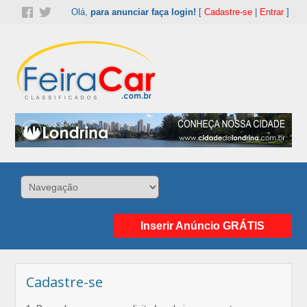
Olá,
para anunciar faça login!
[
Cadastre-se
|
Entrar
]
Inserir Anúncio GRÁTIS
Cadastre-se