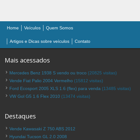
Home
Veículos
Quem Somos
Artigos e Dicas sobre veículos
Contato
Mais acessados
Mercedes Benz 1938 S vendo ou troco
(20825 visitas)
Vende Fiat Palio 2004 Vermelho
(15812 visitas)
Ford Ecosport 2005 XLS 1.6 (flex) para venda
(13485 visitas)
VW Gol G5 1.6 Flex 2010
(13474 visitas)
Destaques
Vende Kawasaki Z 750 ABS 2012
Hyundai Tucson GL 2.0 2008