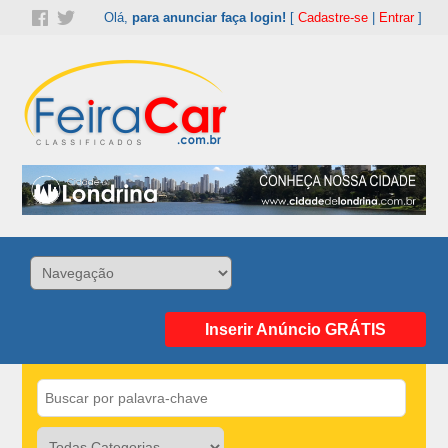
Olá,
para anunciar faça login!
[
Cadastre-se
|
Entrar
]
Inserir Anúncio GRÁTIS