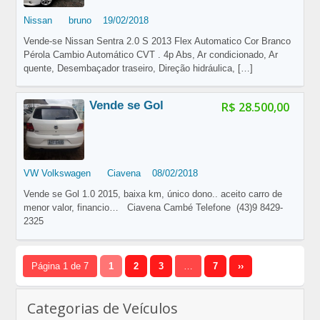
Nissan
bruno
19/02/2018
Vende-se Nissan Sentra 2.0 S 2013 Flex Automatico Cor Branco
Pérola Cambio Automático CVT . 4p Abs, Ar condicionado, Ar
quente, Desembaçador traseiro, Direção hidráulica,
[…]
Vende se Gol
R$ 28.500,00
VW Volkswagen
Ciavena
08/02/2018
Vende se Gol 1.0 2015, baixa km, único dono.. aceito carro de
menor valor, financio… Ciavena Cambé Telefone (43)9 8429-
2325
Página 1 de 7
1
2
3
…
7
››
Categorias de Veículos