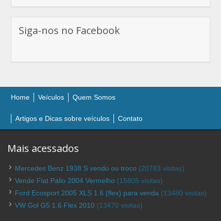
Siga-nos no Facebook
Home
Veículos
Quem Somos
Artigos e Dicas sobre veículos
Contato
Mais acessados
Mercedes Benz 1938 S vendo ou troco
(20783 visitas)
Vende Fiat Palio 2004 Vermelho
(15805 visitas)
Ford Ecosport 2005 XLS 1.6 (flex) para venda
(13480 visitas)
VW Gol G5 1.6 Flex 2010
(13470 visitas)