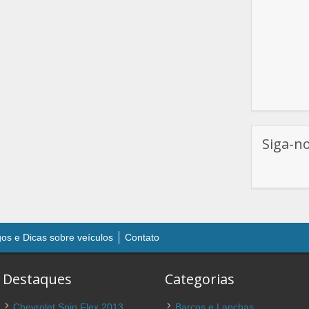
Siga-n
gos e Dicas sobre veículos
Contato
Destaques
Categorias
Chevrolet Spin Flex 2013
Barcos e Lanchas