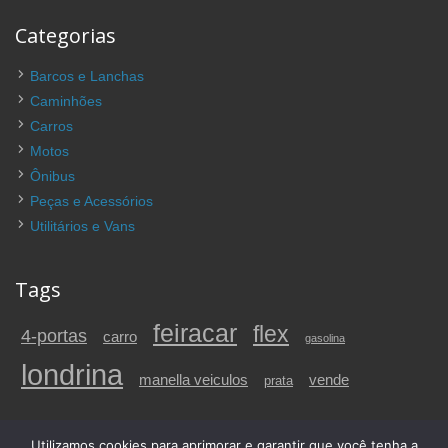
Categorias
Barcos e Lanchas
Caminhões
Carros
Motos
Ônibus
Peças e Acessórios
Utilitários e Vans
Tags
feiracar
flex
4-portas
carro
gasolina
londrina
vende
manella veiculos
prata
Utilizamos cookies para aprimorar e garantir que você tenha a