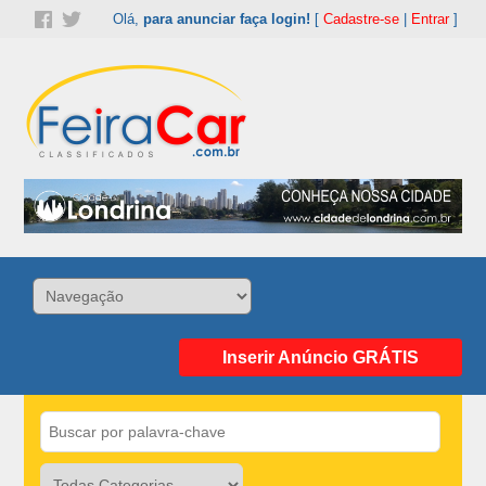
Olá,
para anunciar faça login!
[
Cadastre-se
|
Entrar
]
Inserir Anúncio GRÁTIS