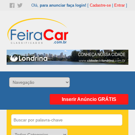
Olá,
para anunciar faça login!
[
Cadastre-se
|
Entrar
]
Inserir Anúncio GRÁTIS