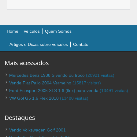
Home
Veículos
Quem Somos
Artigos e Dicas sobre veículos
Contato
Mais acessados
Mercedes Benz 1938 S vendo ou troco
(20921 visitas)
Vende Fiat Palio 2004 Vermelho
(15817 visitas)
Ford Ecosport 2005 XLS 1.6 (flex) para venda
(13491 visitas)
VW Gol G5 1.6 Flex 2010
(13480 visitas)
Destaques
Vendo Volkswagen Golf 2001