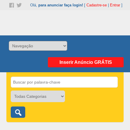
Olá,
para anunciar faça login!
[
Cadastre-se
|
Entrar
]
Inserir Anúncio GRÁTIS