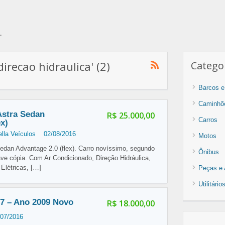
"
irecao hidraulica' (2)
Categor
Barcos e
Caminhõ
Astra Sedan
R$ 25.000,00
Carros
ex)
lla Veículos
02/08/2016
Motos
edan Advantage 2.0 (flex). Carro novíssimo, segundo
Ônibus
e cópia. Com Ar Condicionado, Direção Hidráulica,
 Elétricas,
[…]
Peças e 
Utilitári
7 – Ano 2009 Novo
R$ 18.000,00
/07/2016