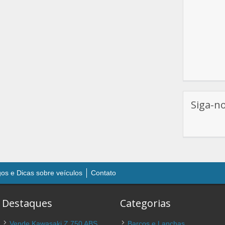
Siga-n
gos e Dicas sobre veículos
Contato
Destaques
Categorias
Vende Kawasaki Z 750 ABS
Barcos e Lanchas