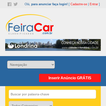
Olá,
para anunciar faça login!
[
Cadastre-se
|
Entrar
]
Inserir Anúncio GRÁTIS