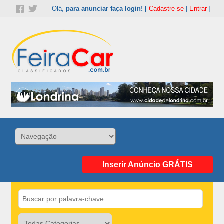
Olá,
para anunciar faça login!
[
Cadastre-se
|
Entrar
]
Inserir Anúncio GRÁTIS