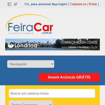
Olá,
para anunciar faça login!
[
Cadastre-se
|
Entrar
]
Inserir Anúncio GRÁTIS