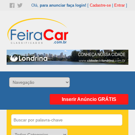
Olá,
para anunciar faça login!
[
Cadastre-se
|
Entrar
]
Inserir Anúncio GRÁTIS