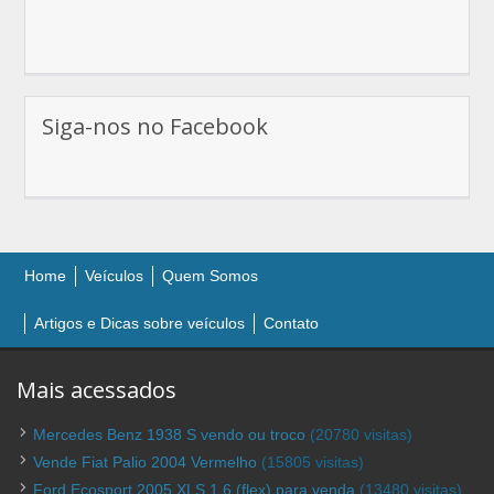
Siga-nos no Facebook
Home
Veículos
Quem Somos
Artigos e Dicas sobre veículos
Contato
Mais acessados
Mercedes Benz 1938 S vendo ou troco
(20780 visitas)
Vende Fiat Palio 2004 Vermelho
(15805 visitas)
Ford Ecosport 2005 XLS 1.6 (flex) para venda
(13480 visitas)