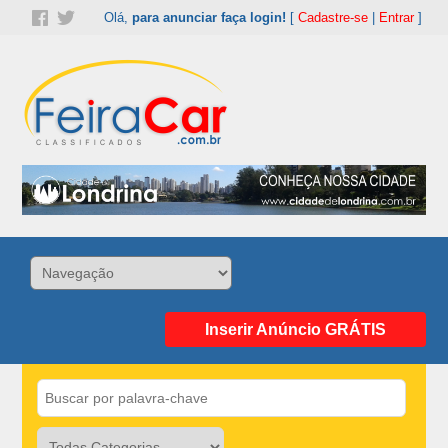
Olá,
para anunciar faça login!
[
Cadastre-se
|
Entrar
]
Inserir Anúncio GRÁTIS