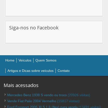
Siga-nos no Facebook
Home
Veículos
Quem Somos
Artigos e Dicas sobre veículos
Contato
Mais acessados
Mercedes Benz 1938 S vendo ou troco
(20926 visitas)
Vende Fiat Palio 2004 Vermelho
(15817 visitas)
Ford Ecosport 2005 XLS 1.6 (flex) para venda
(13491 visitas)