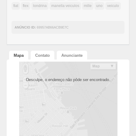
fiat
flex
londrina
manella veiculos
mille
uno
veiculo
ANÚNCIO ID:
69957AB66ACB9E7C
Mapa
Contato
Anunciante
Desculpe, o endereço não pôde ser encontrado.