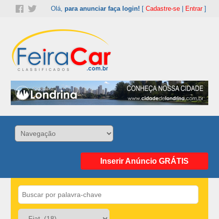
Olá,
para anunciar faça login!
[
Cadastre-se
|
Entrar
]
Inserir Anúncio GRÁTIS