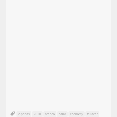
2-portas
2010
branco
carro
economy
feiracar