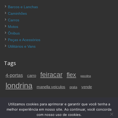
Barcos e Lanchas
Caminhões
Carros
Motos
Ônibus
Peças e Acessórios
Utilitários e Vans
Tags
feiracar
flex
4-portas
carro
gasolina
londrina
vende
manella veiculos
prata
Utilizamos cookies para aprimorar e garantir que você tenha a
© 2026 Carros a venda em Londrina e região, PR | FeiraCar. Todos os
melhor experiência em nosso site. Ao continuar, você concorda
direitos reservados.
com nosso uso de cookies.