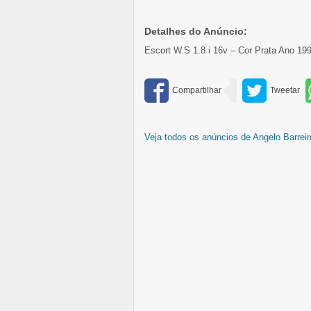
Detalhes do Anúncio:
Escort W.S 1.8 i 16v – Cor Prata Ano 199
Veja todos os anúncios de Angelo Barreir