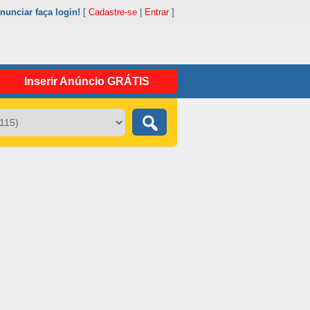
nunciar faça login!
[
Cadastre-se
|
Entrar
]
Inserir Anúncio GRÁTIS