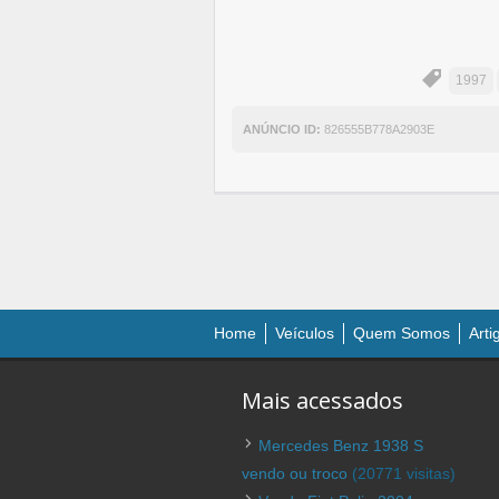
1997
ANÚNCIO ID:
826555B778A2903E
Home
Veículos
Quem Somos
Arti
Mais acessados
Mercedes Benz 1938 S
vendo ou troco
(20771 visitas)