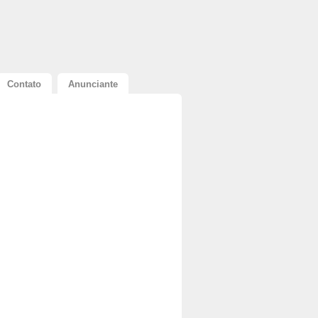
Contato
Anunciante