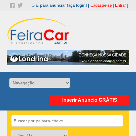
Olá,
para anunciar faça login!
[
Cadastre-se
|
Entrar
]
Inserir Anúncio GRÁTIS