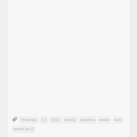
04 portas
1.4
2012
branca
gasolina
sedan
turin
vende jac j3