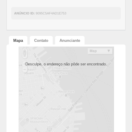
ANÚNCIO ID:
9095C5AF4AD1E753
Mapa
Contato
Anunciante
Desculpe, o endereço não pôde ser encontrado.