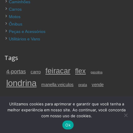
Caminhões
Carros
Motos
Ônibus
Peças e Acessórios
Utilitários e Vans
Tags
feiracar
flex
4-portas
carro
gasolina
londrina
vende
manella veiculos
prata
Utilizamos cookies para aprimorar e garantir que você tenha a
© 2026 Carros a venda em Londrina e região, PR | FeiraCar. Todos os
melhor experiência em nosso site. Ao continuar, você concorda
direitos reservados.
com nosso uso de cookies.
Feiracar.com.br
- Desenvolvimento
Feiracar Editora e Eventos
Ok