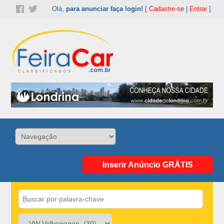
Olá,
para anunciar faça login!
[
Cadastre-se
|
Entrar
]
Inserir Anúncio GRÁTIS