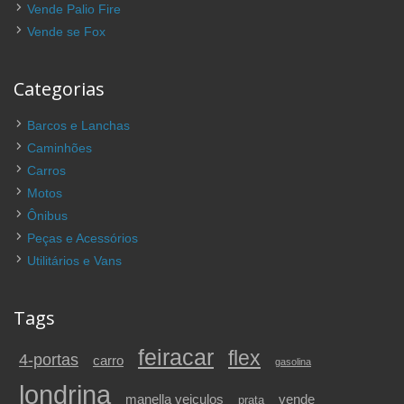
Vende Palio Fire
Vende se Fox
Categorias
Barcos e Lanchas
Caminhões
Carros
Motos
Ônibus
Peças e Acessórios
Utilitários e Vans
Tags
feiracar
flex
4-portas
carro
gasolina
londrina
vende
manella veiculos
prata