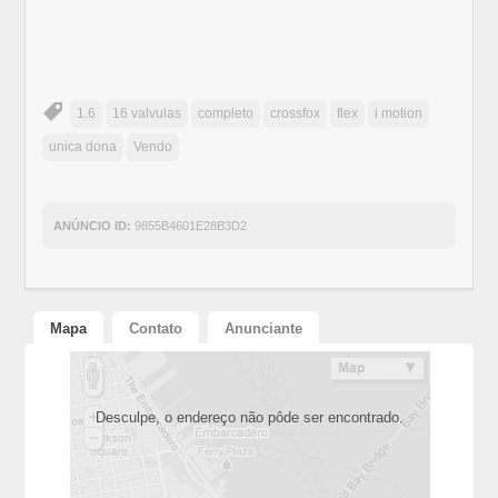
1.6
16 valvulas
completo
crossfox
flex
i motion
unica dona
Vendo
ANÚNCIO ID:
9855B4601E28B3D2
Mapa
Contato
Anunciante
Desculpe, o endereço não pôde ser encontrado.