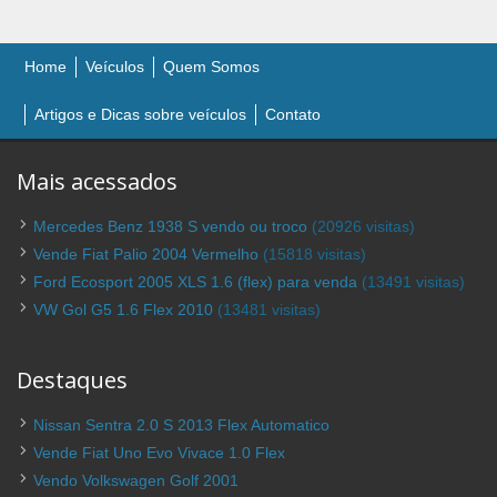
Home
Veículos
Quem Somos
Artigos e Dicas sobre veículos
Contato
Mais acessados
Mercedes Benz 1938 S vendo ou troco
(20926 visitas)
Vende Fiat Palio 2004 Vermelho
(15818 visitas)
Ford Ecosport 2005 XLS 1.6 (flex) para venda
(13491 visitas)
VW Gol G5 1.6 Flex 2010
(13481 visitas)
Destaques
Nissan Sentra 2.0 S 2013 Flex Automatico
Vende Fiat Uno Evo Vivace 1.0 Flex
Vendo Volkswagen Golf 2001