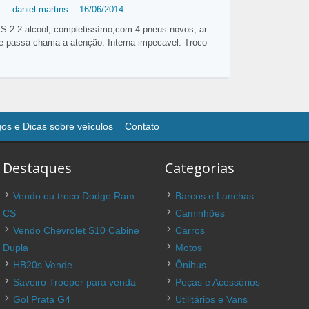
daniel martins
16/06/2014
 2.2 alcool, completissímo,com 4 pneus novos, ar
de passa chama a atenção. Interna impecavel. Troco
gos e Dicas sobre veículos
Contato
Destaques
Categorias
Vendo ou troco Dodge Ram
Barcos e Lanchas
CS
Caminhões
Vendo Chevrolet S10 Cabine
Carros
Dupla
Motos
HB20s Vende
Ônibus
Saveiro Trooper para venda
Peças e Acessórios
Gol Prata G4
Utilitários e Vans