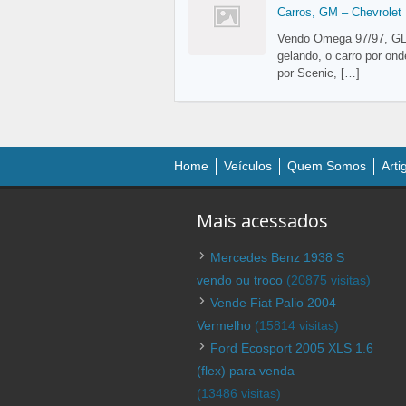
Carros
,
GM – Chevrolet
Vendo Omega 97/97, GLS
gelando, o carro por on
por Scenic,
[…]
Home
Veículos
Quem Somos
Arti
Mais acessados
Mercedes Benz 1938 S
vendo ou troco
(20875 visitas)
Vende Fiat Palio 2004
Vermelho
(15814 visitas)
Ford Ecosport 2005 XLS 1.6
(flex) para venda
(13486 visitas)