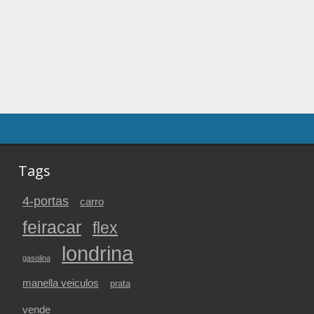
Tags
4-portas
carro
feiracar
flex
londrina
gasolina
manella veiculos
prata
vende