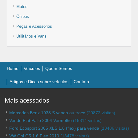
Motos
Ônibus
Peças e Acessórios
Utilitários e Vans
Home
Veículos
Quem Somos
Artigos e Dicas sobre veículos
Contato
Mais acessados
Mercedes Benz 1938 S vendo ou troco
(20872 visitas)
Vende Fiat Palio 2004 Vermelho
(15814 visitas)
Ford Ecosport 2005 XLS 1.6 (flex) para venda
(13486 visitas)
VW Gol G5 1.6 Flex 2010
(13478 visitas)