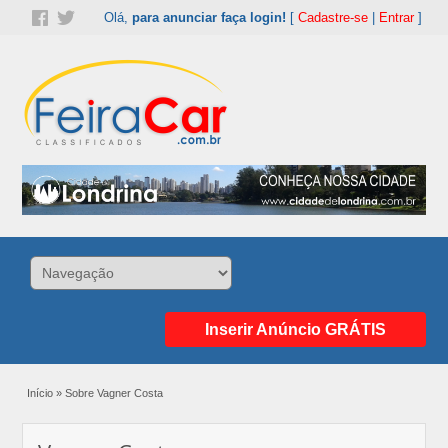
Olá,
para anunciar faça login!
[
Cadastre-se
|
Entrar
]
Inserir Anúncio GRÁTIS
Início
»
Sobre Vagner Costa