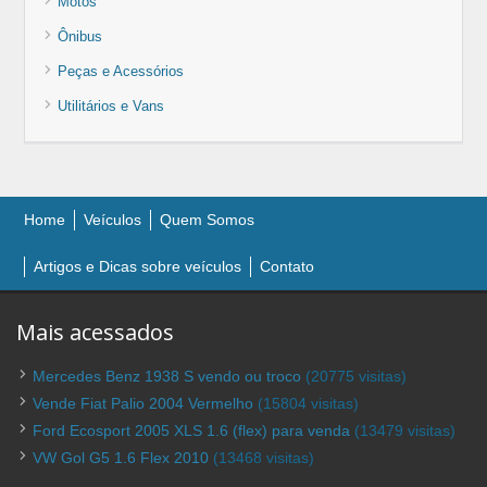
Motos
Ônibus
Peças e Acessórios
Utilitários e Vans
Home
Veículos
Quem Somos
Artigos e Dicas sobre veículos
Contato
Mais acessados
Mercedes Benz 1938 S vendo ou troco
(20775 visitas)
Vende Fiat Palio 2004 Vermelho
(15804 visitas)
Ford Ecosport 2005 XLS 1.6 (flex) para venda
(13479 visitas)
VW Gol G5 1.6 Flex 2010
(13468 visitas)