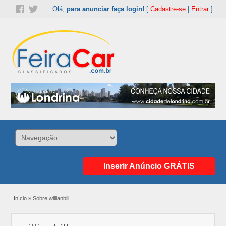
Olá,
para anunciar faça login!
[
Cadastre-se
|
Entrar
]
Inserir Anúncio GRÁTIS
Início
»
Sobre willianbill