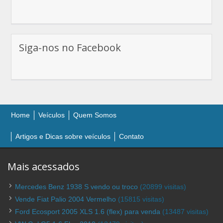
Siga-nos no Facebook
Home
Veículos
Quem Somos
Artigos e Dicas sobre veículos
Contato
Mais acessados
Mercedes Benz 1938 S vendo ou troco
(20899 visitas)
Vende Fiat Palio 2004 Vermelho
(15815 visitas)
Ford Ecosport 2005 XLS 1.6 (flex) para venda
(13487 visitas)