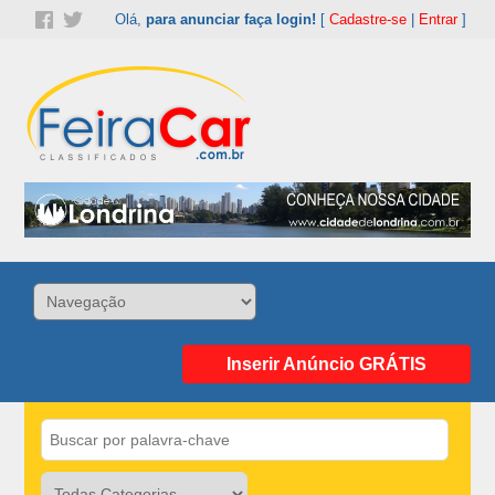
Olá,
para anunciar faça login!
[
Cadastre-se
|
Entrar
]
Inserir Anúncio GRÁTIS