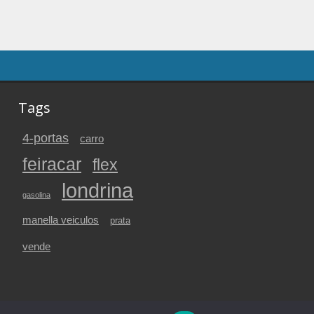
Tags
4-portas
carro
feiracar
flex
londrina
gasolina
manella veiculos
prata
vende