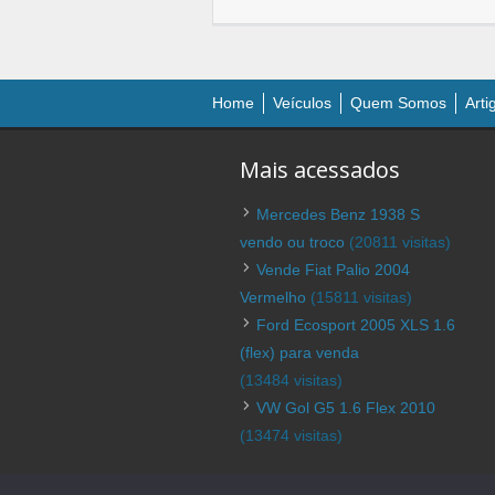
Home
Veículos
Quem Somos
Arti
Mais acessados
Mercedes Benz 1938 S
vendo ou troco
(20811 visitas)
Vende Fiat Palio 2004
Vermelho
(15811 visitas)
Ford Ecosport 2005 XLS 1.6
(flex) para venda
(13484 visitas)
VW Gol G5 1.6 Flex 2010
(13474 visitas)