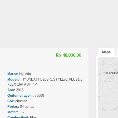
Mapa
R$ 48.000,00
Desculpe
Marca:
Hyundai
Modelo:
HYUNDAI HB20S C.STYLE/C.PLUS1.6
FLEX 16V AUT. 4P
Ano:
2015
Quilometragem:
70000
Cor:
chumbo
Portas:
04 portas
Motor:
1.6
Combustível:
Flex