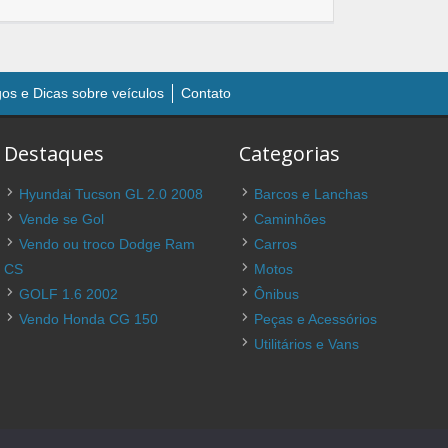
gos e Dicas sobre veículos
Contato
Destaques
Categorias
Hyundai Tucson GL 2.0 2008
Barcos e Lanchas
Vende se Gol
Caminhões
Vendo ou troco Dodge Ram
Carros
CS
Motos
GOLF 1.6 2002
Ônibus
Vendo Honda CG 150
Peças e Acessórios
Utilitários e Vans