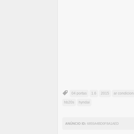
04 portas
1.6
2015
ar condicio
hb20s
hyndai
ANÚNCIO ID:
6855A4BD0F8A1AED