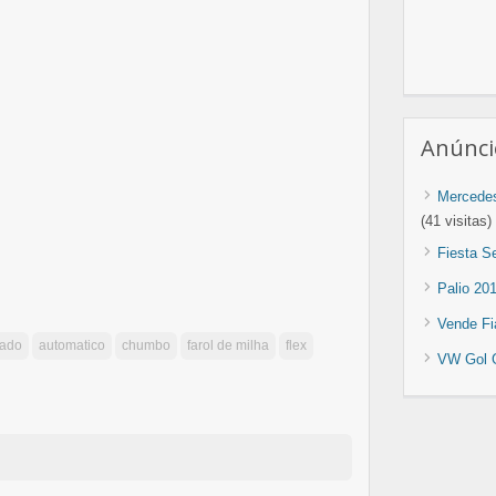
Anúnci
Mercedes
(41 visitas)
Fiesta Se
Palio 20
Vende Fi
nado
automatico
chumbo
farol de milha
flex
VW Gol G