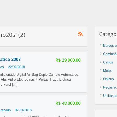
hb20s' (2)
Categor
Barcos e
Caminhõ
atica 2007
R$ 29.900,00
Carros
los
22/02/2018
Motos
ondicionado Digital Air Bag Duplo Cambio Automatico
Ônibus
 Abs Vidro Eletrico nas 4 Portas Trava Eletrica
me Farol
[…]
Peças e 
Utilitári
R$ 48.000,00
Granado
02/01/2018