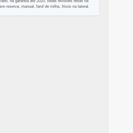
ado, na garantia até 2020, todas revisões feitas na
e reserva, manual, farol de milha, frisos na lateral.