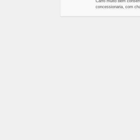
Carro muito bem conserv
concessionaria, com chav