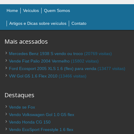
Home
Veículos
Quem Somos
Artigos e Dicas sobre veículos
Contato
Mais acessados
Mercedes Benz 1938 S vendo ou troco
(20769 visitas)
Vende Fiat Palio 2004 Vermelho
(15802 visitas)
Ford Ecosport 2005 XLS 1.6 (flex) para venda
(13477 visitas)
VW Gol G5 1.6 Flex 2010
(13466 visitas)
Destaques
Vende se Fox
Vendo Volkswagen Gol 1.0 G5 flex
Vendo Honda CG 150
Vendo EcoSport Freestyle 1.6 flex