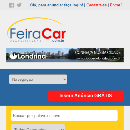
Olá,
para anunciar faça login!
[
Cadastre-se
|
Entrar
]
Inserir Anúncio GRÁTIS