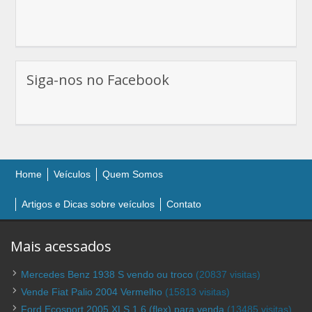
Siga-nos no Facebook
Home
Veículos
Quem Somos
Artigos e Dicas sobre veículos
Contato
Mais acessados
Mercedes Benz 1938 S vendo ou troco
(20837 visitas)
Vende Fiat Palio 2004 Vermelho
(15813 visitas)
Ford Ecosport 2005 XLS 1.6 (flex) para venda
(13485 visitas)