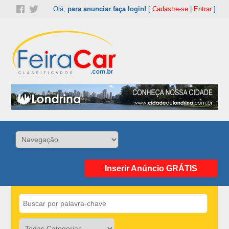
Olá,
para anunciar faça login!
[
Cadastre-se
|
Entrar
]
Inserir Anúncio GRÁTIS