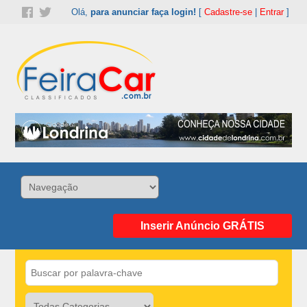
Olá,
para anunciar faça login!
[
Cadastre-se
|
Entrar
]
Inserir Anúncio GRÁTIS