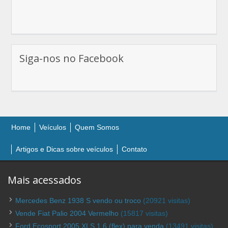
Siga-nos no Facebook
Home
Veículos
Quem Somos
Artigos e Dicas sobre veículos
Contato
Mais acessados
Mercedes Benz 1938 S vendo ou troco
(20921 visitas)
Vende Fiat Palio 2004 Vermelho
(15817 visitas)
Ford Ecosport 2005 XLS 1.6 (flex) para venda
(13491 visitas)