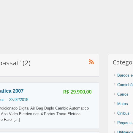
assat' (2)
Categor
Barcos e
Caminhõ
atica 2007
R$ 29.900,00
Carros
los
22/02/2018
Motos
ondicionado Digital Air Bag Duplo Cambio Automatico
Ônibus
 Abs Vidro Eletrico nas 4 Portas Trava Eletrica
me Farol
[…]
Peças e 
Utilitári