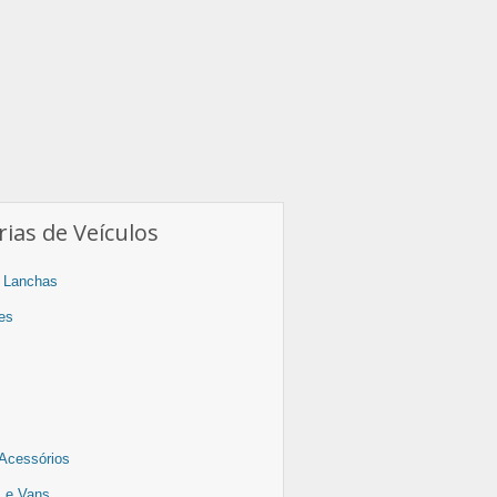
ias de Veículos
 Lanchas
es
Acessórios
os e Vans