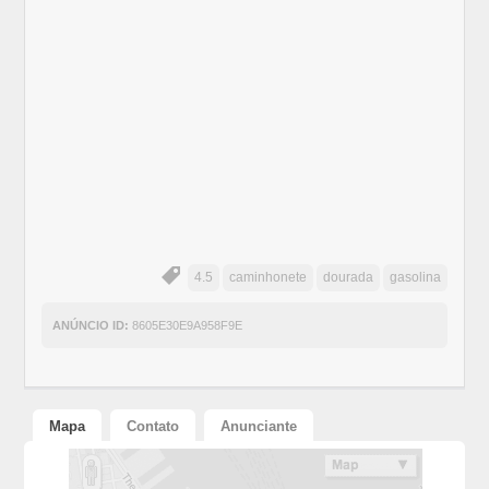
4.5
caminhonete
dourada
gasolina
ANÚNCIO ID:
8605E30E9A958F9E
Mapa
Contato
Anunciante