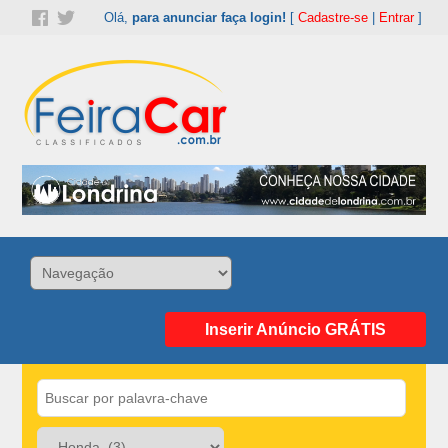
Olá,
para anunciar faça login!
[
Cadastre-se
|
Entrar
]
Inserir Anúncio GRÁTIS