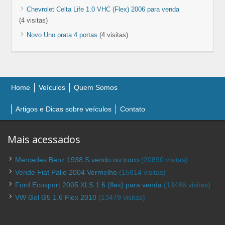
Chevrolet Celta Life 1.0 VHC (Flex) 2006 para venda
(4 visitas)
Novo Uno prata 4 portas
(4 visitas)
Home
Veículos
Quem Somos
Artigos e Dicas sobre veículos
Contato
Mais acessados
Mercedes Benz 1938 S vendo ou troco
(20890 visitas)
Vende Fiat Palio 2004 Vermelho
(15814 visitas)
Ford Ecosport 2005 XLS 1.6 (flex) para venda
(13486 visitas)
VW Gol G5 1.6 Flex 2010
(13479 visitas)