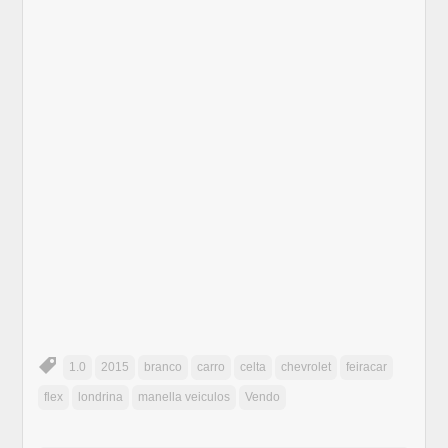
1.0
2015
branco
carro
celta
chevrolet
feiracar
flex
londrina
manella veiculos
Vendo