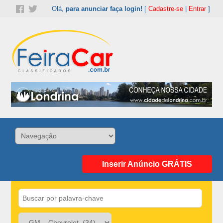
Olá,
para anunciar faça login!
[
Cadastre-se
|
Entrar
]
Inserir Anúncio GRÁTIS