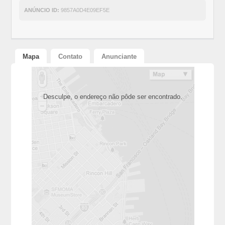
ANÚNCIO ID:
9857A0D4E09EF5E
Mapa
Contato
Anunciante
Desculpe, o endereço não pôde ser encontrado.