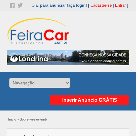
Olá,
para anunciar faça login!
[
Cadastre-se
|
Entrar
]
Inserir Anúncio GRÁTIS
Início
»
Sobre wesleylembi