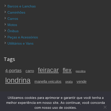
Barcos e Lanchas
Caminhões
Carros
Motos
Ônibus
Peças e Acessórios
Utilitários e Vans
Tags
feiracar
flex
4-portas
carro
gasolina
londrina
vende
manella veiculos
prata
Utilizamos cookies para aprimorar e garantir que você tenha a
© 2026 Carros a venda em Londrina e região, PR | FeiraCar. Todos os
melhor experiência em nosso site. Ao continuar, você concorda
direitos reservados.
com nosso uso de cookies.