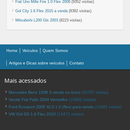
Fiat Uno Mille Fire 1.0 Flex 2008
(9352 visitas)
Gol City 1.6 Flex 2015 a venda
(8382 visitas)
Mitsubishi L200 Gls 2003
(8223 visitas)
Home
Veículos
Quem Somos
Artigos e Dicas sobre veículos
Contato
Mais acessados
Mercedes Benz 1938 S vendo ou troco
(20787 visitas)
Vende Fiat Palio 2004 Vermelho
(15806 visitas)
Ford Ecosport 2005 XLS 1.6 (flex) para venda
(13481 visitas)
VW Gol G5 1.6 Flex 2010
(13472 visitas)