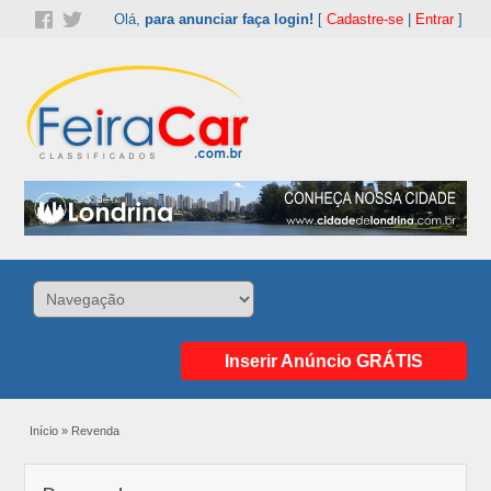
Olá,
para anunciar faça login!
[
Cadastre-se
|
Entrar
]
Inserir Anúncio GRÁTIS
Início
»
Revenda