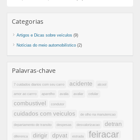
Categorias
Artigos e Dicas sobre veículos
(9)
Notícias do meio automobilístico
(2)
Palavras-chave
acidente
7 cuidados diarios com seu carro
alcool
amor ao carrro
aparelho
avalia
avaliar
celular
combustivel
condutor
cuidados com veiculos
de olho na manutencao
detran
departamento de transito
despesas
desvalorizacao
feiracar
dirigir
dpvat
diferenca
estrada