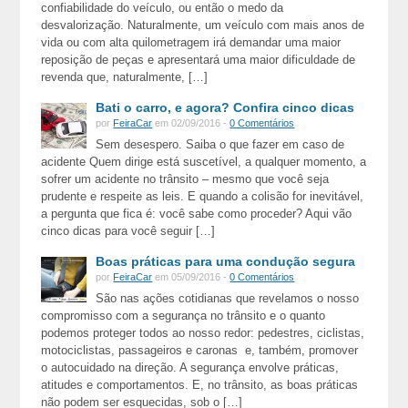
confiabilidade do veículo, ou então o medo da
desvalorização. Naturalmente, um veículo com mais anos de
vida ou com alta quilometragem irá demandar uma maior
reposição de peças e apresentará uma maior dificuldade de
revenda que, naturalmente, […]
Bati o carro, e agora? Confira cinco dicas
por
FeiraCar
em 02/09/2016 -
0 Comentários
Sem desespero. Saiba o que fazer em caso de
acidente Quem dirige está suscetível, a qualquer momento, a
sofrer um acidente no trânsito – mesmo que você seja
prudente e respeite as leis. E quando a colisão for inevitável,
a pergunta que fica é: você sabe como proceder? Aqui vão
cinco dicas para você seguir […]
Boas práticas para uma condução segura
por
FeiraCar
em 05/09/2016 -
0 Comentários
São nas ações cotidianas que revelamos o nosso
compromisso com a segurança no trânsito e o quanto
podemos proteger todos ao nosso redor: pedestres, ciclistas,
motociclistas, passageiros e caronas e, também, promover
o autocuidado na direção. A segurança envolve práticas,
atitudes e comportamentos. E, no trânsito, as boas práticas
não podem ser esquecidas, sob o […]