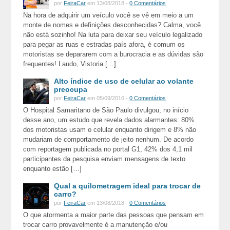
por
FeiraCar
em 13/08/2018 -
0 Comentários
Na hora de adquirir um veículo você se vê em meio a um
monte de nomes e definições desconhecidas? Calma, você
não está sozinho! Na luta para deixar seu veículo legalizado
para pegar as ruas e estradas país afora, é comum os
motoristas se depararem com a burocracia e as dúvidas são
frequentes! Laudo, Vistoria […]
Alto índice de uso de celular ao volante
preocupa
por
FeiraCar
em 05/09/2016 -
0 Comentários
O Hospital Samaritano de São Paulo divulgou, no início
desse ano, um estudo que revela dados alarmantes: 80%
dos motoristas usam o celular enquanto dirigem e 8% não
mudariam de comportamento de jeito nenhum. De acordo
com reportagem publicada no portal G1, 42% dos 4,1 mil
participantes da pesquisa enviam mensagens de texto
enquanto estão […]
Qual a quilometragem ideal para trocar de
carro?
por
FeiraCar
em 13/08/2018 -
0 Comentários
O que atormenta a maior parte das pessoas que pensam em
trocar carro provavelmente é a manutenção e/ou