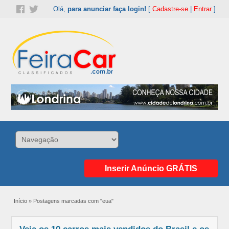
Olá,
para anunciar faça login!
[
Cadastre-se
|
Entrar
]
Inserir Anúncio GRÁTIS
Início
»
Postagens marcadas com "eua"