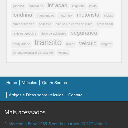
infracao
gasolina
habilitacao
inspecao
laudo
londrina
motorista
manutencao
motor flex
multas
parecer tecnico
pedestre
pintura é o cartao de visita
profissional
seguranca
revisao periodica
risco de acidentes
transito
veiculo
tranquilidade
trocar
viagem
vistoria veicular e vistoria ecv
volante
Home
Veículos
Quem Somos
Artigos e Dicas sobre veículos
Contato
Mais acessados
Mercedes Benz 1938 S vendo ou troco
(20877 visitas)