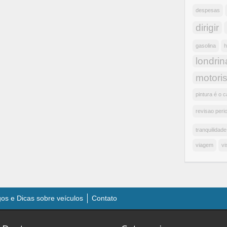
despesas
dirigir
gasolina
h
londrin
motoris
pintura é o c
revisao peri
tranquilidade
viagem
vi
gos e Dicas sobre veículos
Contato