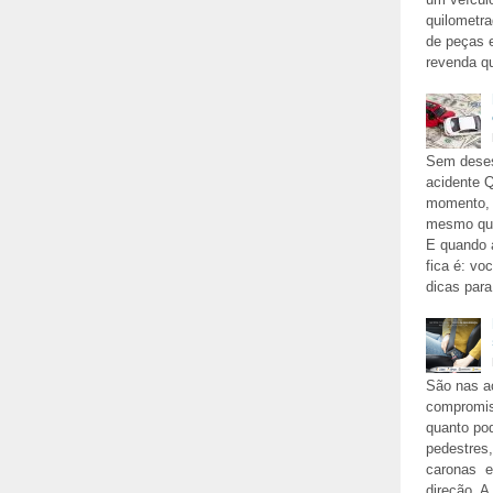
quilometr
de peças e
revenda qu
Sem deses
acidente Q
momento, a
mesmo que 
E quando a
fica é: vo
dicas para
São nas a
compromis
quanto po
pedestres,
caronas e
direção. A