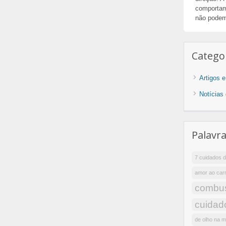
comportame
não podem
Catego
Artigos 
Notícias
Palavr
7 cuidados d
amor ao car
combus
cuidad
de olho na 