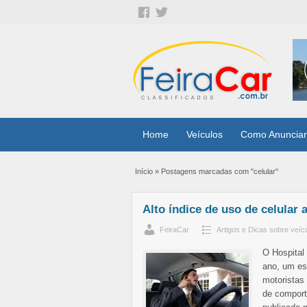
Home
Veículos
Como Anunciar
Início
»
Postagens marcadas com "celular"
Alto índice de uso de celular
FeiraCar
Artigos e Dicas sobre veíc
O Hospital
ano, um es
motoristas
de comport