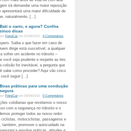
agem irá demandar uma maior reposição
 apresentará uma maior dificuldade de
e, naturalmente, […]
Bati o carro, e agora? Confira
cinco dicas
por
FeiraCar
em 02/09/2016 -
0 Comentários
pero. Saiba o que fazer em caso de
uem dirige está suscetível, a qualquer
 sofrer um acidente no trânsito –
você seja prudente e respeite as leis.
 colisão for inevitável, a pergunta que
cê sabe como proceder? Aqui vão cinco
 você seguir […]
Boas práticas para uma condução
segura
por
FeiraCar
em 05/09/2016 -
0 Comentários
ções cotidianas que revelamos o nosso
so com a segurança no trânsito e o
demos proteger todos ao nosso redor:
 ciclistas, motociclistas, passageiros e
, também, promover o autocuidado na
 segurança envolve práticas, atitudes e