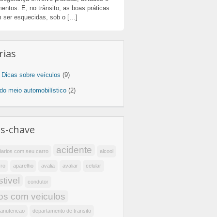
ntos. E, no trânsito, as boas práticas
 ser esquecidas, sob o […]
rias
e Dicas sobre veículos
(9)
 do meio automobilístico
(2)
as-chave
acidente
iarios com seu carro
alcool
rro
aparelho
avalia
avaliar
celular
tivel
condutor
os com veiculos
manutencao
departamento de transito