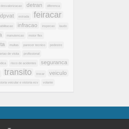
detran
desvalorizacao
diferenca
feiracar
dpvat
estrada
infracao
abilitacao
inspecao
laudo
a
manutencao
motor flex
ta
multas
parecer tecnico
pedestre
artao de visita
profissional
seguranca
odica
risco de acidentes
transito
veiculo
trocar
storia veicular e vistoria ecv
volante