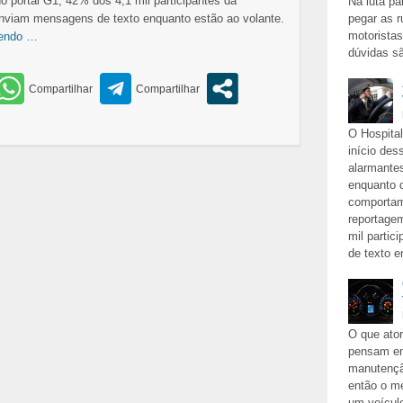
o portal G1, 42% dos 4,1 mil participantes da
Na luta pa
nviam mensagens de texto enquanto estão ao volante.
pegar as r
motorista
lendo …
dúvidas sã
O Hospita
início des
alarmante
enquanto 
comportam
reportagem
mil parti
de texto 
O que ato
pensam em
manutenção
então o m
um veícul