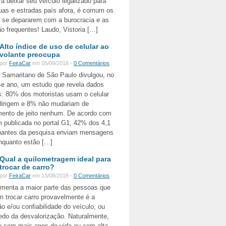
ra deixar seu veículo legalizado para
uas e estradas país afora, é comum os
s se depararem com a burocracia e as
o frequentes! Laudo, Vistoria […]
Alto índice de uso de celular ao
volante preocupa
por
FeiraCar
em 05/09/2016 -
0 Comentários
l Samaritano de São Paulo divulgou, no
se ano, um estudo que revela dados
s: 80% dos motoristas usam o celular
dirigem e 8% não mudariam de
ento de jeito nenhum. De acordo com
 publicada no portal G1, 42% dos 4,1
cipantes da pesquisa enviam mensagens
enquanto estão […]
Qual a quilometragem ideal para
trocar de carro?
por
FeiraCar
em 13/08/2018 -
0 Comentários
rmenta a maior parte das pessoas que
 trocar carro provavelmente é a
 e/ou confiabilidade do veículo, ou
edo da desvalorização. Naturalmente,
o com mais anos de vida ou com alta