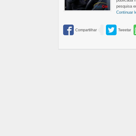
publicada n
pesquisa e
Continuar 