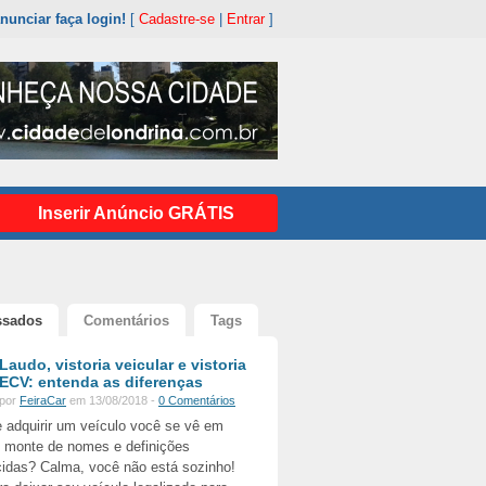
nunciar faça login!
[
Cadastre-se
|
Entrar
]
Inserir Anúncio GRÁTIS
ssados
Comentários
Tags
Laudo, vistoria veicular e vistoria
ECV: entenda as diferenças
por
FeiraCar
em 13/08/2018 -
0 Comentários
 adquirir um veículo você se vê em
 monte de nomes e definições
idas? Calma, você não está sozinho!