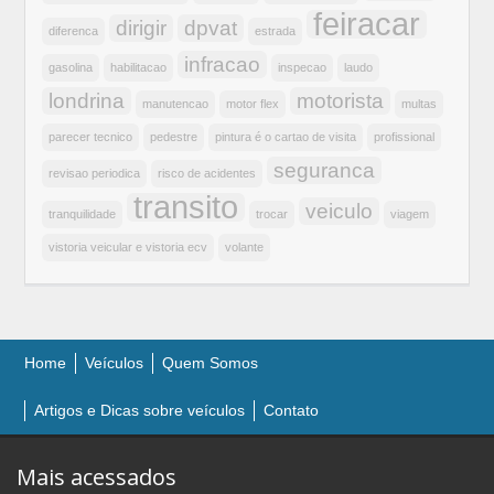
feiracar
dirigir
dpvat
diferenca
estrada
infracao
gasolina
habilitacao
inspecao
laudo
londrina
motorista
manutencao
motor flex
multas
parecer tecnico
pedestre
pintura é o cartao de visita
profissional
seguranca
revisao periodica
risco de acidentes
transito
veiculo
tranquilidade
trocar
viagem
vistoria veicular e vistoria ecv
volante
Home
Veículos
Quem Somos
Artigos e Dicas sobre veículos
Contato
Mais acessados