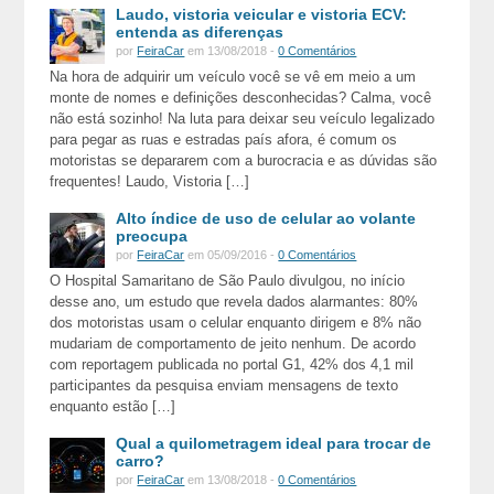
Laudo, vistoria veicular e vistoria ECV:
entenda as diferenças
por
FeiraCar
em 13/08/2018 -
0 Comentários
Na hora de adquirir um veículo você se vê em meio a um
monte de nomes e definições desconhecidas? Calma, você
não está sozinho! Na luta para deixar seu veículo legalizado
para pegar as ruas e estradas país afora, é comum os
motoristas se depararem com a burocracia e as dúvidas são
frequentes! Laudo, Vistoria […]
Alto índice de uso de celular ao volante
preocupa
por
FeiraCar
em 05/09/2016 -
0 Comentários
O Hospital Samaritano de São Paulo divulgou, no início
desse ano, um estudo que revela dados alarmantes: 80%
dos motoristas usam o celular enquanto dirigem e 8% não
mudariam de comportamento de jeito nenhum. De acordo
com reportagem publicada no portal G1, 42% dos 4,1 mil
participantes da pesquisa enviam mensagens de texto
enquanto estão […]
Qual a quilometragem ideal para trocar de
carro?
por
FeiraCar
em 13/08/2018 -
0 Comentários