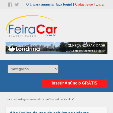
Olá,
para anunciar faça login!
[
Cadastre-se
|
Entrar
]
Inserir Anúncio GRÁTIS
Início
»
Postagens marcadas com "risco de acidentes"