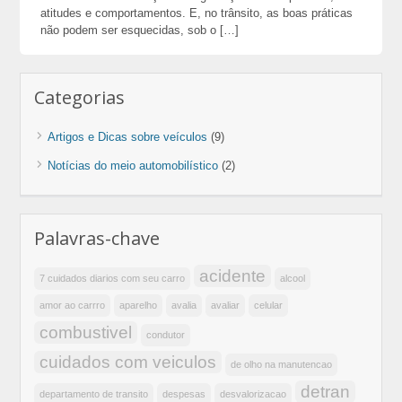
atitudes e comportamentos. E, no trânsito, as boas práticas
não podem ser esquecidas, sob o […]
Categorias
Artigos e Dicas sobre veículos
(9)
Notícias do meio automobilístico
(2)
Palavras-chave
acidente
7 cuidados diarios com seu carro
alcool
amor ao carrro
aparelho
avalia
avaliar
celular
combustivel
condutor
cuidados com veiculos
de olho na manutencao
detran
departamento de transito
despesas
desvalorizacao