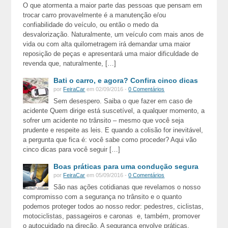
O que atormenta a maior parte das pessoas que pensam em
trocar carro provavelmente é a manutenção e/ou
confiabilidade do veículo, ou então o medo da
desvalorização. Naturalmente, um veículo com mais anos de
vida ou com alta quilometragem irá demandar uma maior
reposição de peças e apresentará uma maior dificuldade de
revenda que, naturalmente, […]
Bati o carro, e agora? Confira cinco dicas
por
FeiraCar
em 02/09/2016 -
0 Comentários
Sem desespero. Saiba o que fazer em caso de
acidente Quem dirige está suscetível, a qualquer momento, a
sofrer um acidente no trânsito – mesmo que você seja
prudente e respeite as leis. E quando a colisão for inevitável,
a pergunta que fica é: você sabe como proceder? Aqui vão
cinco dicas para você seguir […]
Boas práticas para uma condução segura
por
FeiraCar
em 05/09/2016 -
0 Comentários
São nas ações cotidianas que revelamos o nosso
compromisso com a segurança no trânsito e o quanto
podemos proteger todos ao nosso redor: pedestres, ciclistas,
motociclistas, passageiros e caronas e, também, promover
o autocuidado na direção. A segurança envolve práticas,