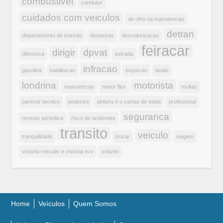
combustivel
condutor
cuidados com veiculos
de olho na manutencao
detran
departamento de transito
despesas
desvalorizacao
feiracar
dirigir
dpvat
diferenca
estrada
infracao
gasolina
habilitacao
inspecao
laudo
londrina
motorista
manutencao
motor flex
multas
parecer tecnico
pedestre
pintura é o cartao de visita
profissional
seguranca
revisao periodica
risco de acidentes
transito
veiculo
tranquilidade
trocar
viagem
vistoria veicular e vistoria ecv
volante
Home
Veículos
Quem Somos