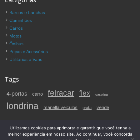
Barcos e Lanchas
Caminhões
Carros
Motos
Ônibus
Peças e Acessórios
Utilitários e Vans
Tags
feiracar
flex
4-portas
carro
gasolina
londrina
vende
manella veiculos
prata
Utilizamos cookies para aprimorar e garantir que você tenha a
© 2026 Carros a venda em Londrina e região, PR | FeiraCar. Todos os
melhor experiência em nosso site. Ao continuar, você concorda
direitos reservados.