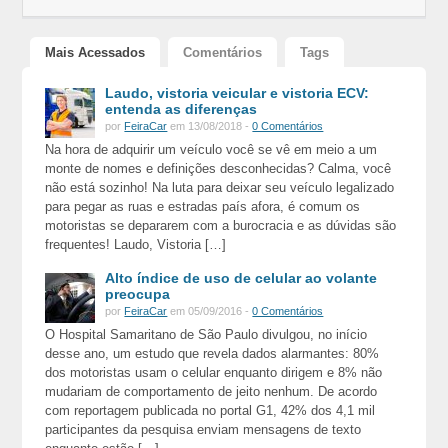
Mais Acessados
Comentários
Tags
Laudo, vistoria veicular e vistoria ECV:
entenda as diferenças
por
FeiraCar
em 13/08/2018 -
0 Comentários
Na hora de adquirir um veículo você se vê em meio a um
monte de nomes e definições desconhecidas? Calma, você
não está sozinho! Na luta para deixar seu veículo legalizado
para pegar as ruas e estradas país afora, é comum os
motoristas se depararem com a burocracia e as dúvidas são
frequentes! Laudo, Vistoria […]
Alto índice de uso de celular ao volante
preocupa
por
FeiraCar
em 05/09/2016 -
0 Comentários
O Hospital Samaritano de São Paulo divulgou, no início
desse ano, um estudo que revela dados alarmantes: 80%
dos motoristas usam o celular enquanto dirigem e 8% não
mudariam de comportamento de jeito nenhum. De acordo
com reportagem publicada no portal G1, 42% dos 4,1 mil
participantes da pesquisa enviam mensagens de texto