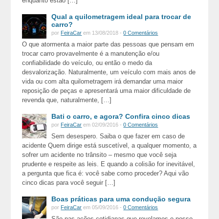
enquanto estão […]
Qual a quilometragem ideal para trocar de
carro?
por
FeiraCar
em 13/08/2018 -
0 Comentários
O que atormenta a maior parte das pessoas que pensam em
trocar carro provavelmente é a manutenção e/ou
confiabilidade do veículo, ou então o medo da
desvalorização. Naturalmente, um veículo com mais anos de
vida ou com alta quilometragem irá demandar uma maior
reposição de peças e apresentará uma maior dificuldade de
revenda que, naturalmente, […]
Bati o carro, e agora? Confira cinco dicas
por
FeiraCar
em 02/09/2016 -
0 Comentários
Sem desespero. Saiba o que fazer em caso de
acidente Quem dirige está suscetível, a qualquer momento, a
sofrer um acidente no trânsito – mesmo que você seja
prudente e respeite as leis. E quando a colisão for inevitável,
a pergunta que fica é: você sabe como proceder? Aqui vão
cinco dicas para você seguir […]
Boas práticas para uma condução segura
por
FeiraCar
em 05/09/2016 -
0 Comentários
São nas ações cotidianas que revelamos o nosso