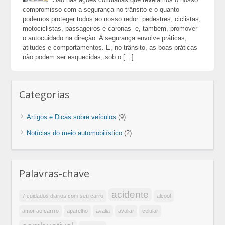
compromisso com a segurança no trânsito e o quanto
podemos proteger todos ao nosso redor: pedestres, ciclistas,
motociclistas, passageiros e caronas e, também, promover
o autocuidado na direção. A segurança envolve práticas,
atitudes e comportamentos. E, no trânsito, as boas práticas
não podem ser esquecidas, sob o […]
Categorias
Artigos e Dicas sobre veículos
(9)
Notícias do meio automobilístico
(2)
Palavras-chave
acidente
7 cuidados diarios com seu carro
alcool
amor ao carrro
aparelho
avalia
avaliar
celular