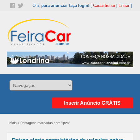
Olá,
para anunciar faça login!
[
Cadastre-se
|
Entrar
]
Inserir Anúncio GRÁTIS
Início
»
Postagens marcadas com "ipva"