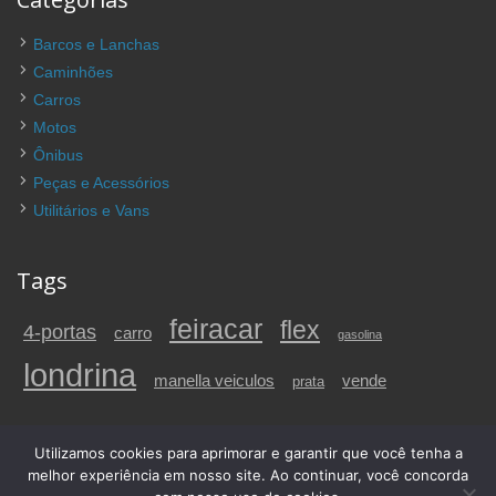
Barcos e Lanchas
Caminhões
Carros
Motos
Ônibus
Peças e Acessórios
Utilitários e Vans
Tags
feiracar
flex
4-portas
carro
gasolina
londrina
vende
manella veiculos
prata
Utilizamos cookies para aprimorar e garantir que você tenha a
© 2026 Carros a venda em Londrina e região, PR | FeiraCar. Todos os
melhor experiência em nosso site. Ao continuar, você concorda
direitos reservados.