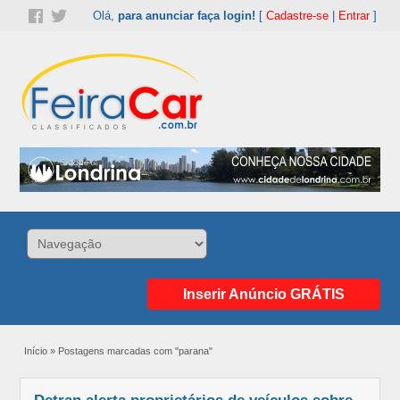
Olá,
para anunciar faça login!
[
Cadastre-se
|
Entrar
]
Inserir Anúncio GRÁTIS
Início
»
Postagens marcadas com "parana"