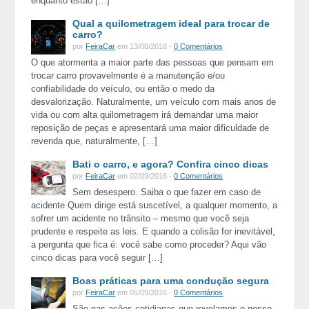
enquanto estão […]
Qual a quilometragem ideal para trocar de
carro?
por
FeiraCar
em 13/08/2018 -
0 Comentários
O que atormenta a maior parte das pessoas que pensam em
trocar carro provavelmente é a manutenção e/ou
confiabilidade do veículo, ou então o medo da
desvalorização. Naturalmente, um veículo com mais anos de
vida ou com alta quilometragem irá demandar uma maior
reposição de peças e apresentará uma maior dificuldade de
revenda que, naturalmente, […]
Bati o carro, e agora? Confira cinco dicas
por
FeiraCar
em 02/09/2016 -
0 Comentários
Sem desespero. Saiba o que fazer em caso de
acidente Quem dirige está suscetível, a qualquer momento, a
sofrer um acidente no trânsito – mesmo que você seja
prudente e respeite as leis. E quando a colisão for inevitável,
a pergunta que fica é: você sabe como proceder? Aqui vão
cinco dicas para você seguir […]
Boas práticas para uma condução segura
por
FeiraCar
em 05/09/2016 -
0 Comentários
São nas ações cotidianas que revelamos o nosso