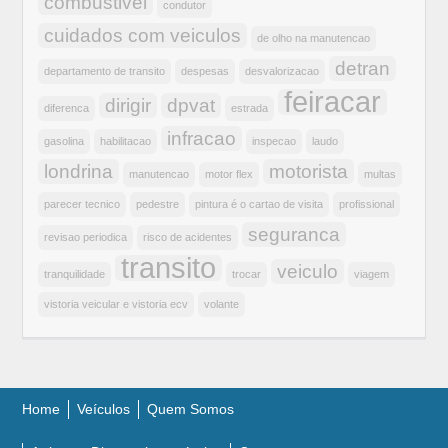
combustivel
condutor
cuidados com veiculos
de olho na manutencao
detran
departamento de transito
despesas
desvalorizacao
feiracar
dirigir
dpvat
diferenca
estrada
infracao
gasolina
habilitacao
inspecao
laudo
londrina
motorista
manutencao
motor flex
multas
parecer tecnico
pedestre
pintura é o cartao de visita
profissional
seguranca
revisao periodica
risco de acidentes
transito
veiculo
tranquilidade
trocar
viagem
vistoria veicular e vistoria ecv
volante
Home
Veículos
Quem Somos