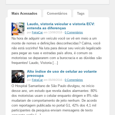
Mais Acessados
Comentários
Tags
Laudo, vistoria veicular e vistoria ECV:
entenda as diferenças
por
FeiraCar
em 13/08/2018 -
0 Comentários
Na hora de adquirir um veículo você se vê em meio a um
monte de nomes e definições desconhecidas? Calma, você
não está sozinho! Na luta para deixar seu veículo legalizado
para pegar as ruas e estradas país afora, é comum os
motoristas se depararem com a burocracia e as dúvidas são
frequentes! Laudo, Vistoria […]
Alto índice de uso de celular ao volante
preocupa
por
FeiraCar
em 05/09/2016 -
0 Comentários
O Hospital Samaritano de São Paulo divulgou, no início
desse ano, um estudo que revela dados alarmantes: 80%
dos motoristas usam o celular enquanto dirigem e 8% não
mudariam de comportamento de jeito nenhum. De acordo
com reportagem publicada no portal G1, 42% dos 4,1 mil
participantes da pesquisa enviam mensagens de texto