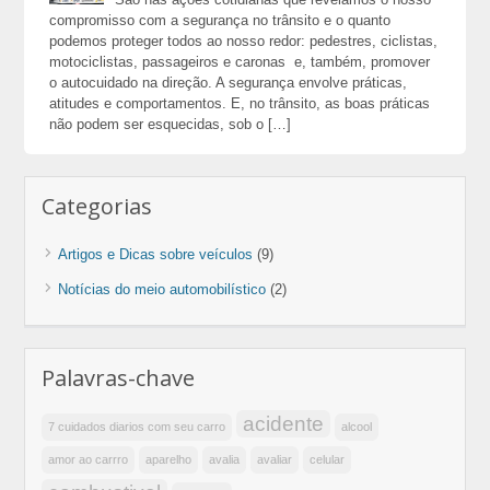
compromisso com a segurança no trânsito e o quanto
podemos proteger todos ao nosso redor: pedestres, ciclistas,
motociclistas, passageiros e caronas e, também, promover
o autocuidado na direção. A segurança envolve práticas,
atitudes e comportamentos. E, no trânsito, as boas práticas
não podem ser esquecidas, sob o […]
Categorias
Artigos e Dicas sobre veículos
(9)
Notícias do meio automobilístico
(2)
Palavras-chave
acidente
7 cuidados diarios com seu carro
alcool
amor ao carrro
aparelho
avalia
avaliar
celular