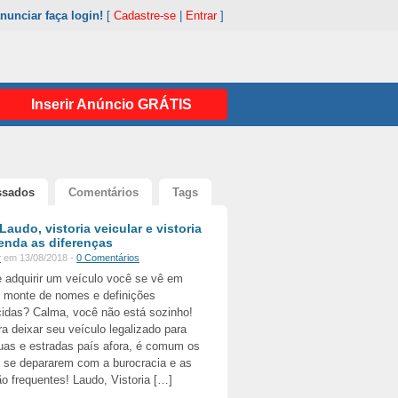
nunciar faça login!
[
Cadastre-se
|
Entrar
]
Inserir Anúncio GRÁTIS
ssados
Comentários
Tags
Laudo, vistoria veicular e vistoria
enda as diferenças
r
em 13/08/2018 -
0 Comentários
 adquirir um veículo você se vê em
 monte de nomes e definições
idas? Calma, você não está sozinho!
ra deixar seu veículo legalizado para
uas e estradas país afora, é comum os
s se depararem com a burocracia e as
o frequentes! Laudo, Vistoria […]