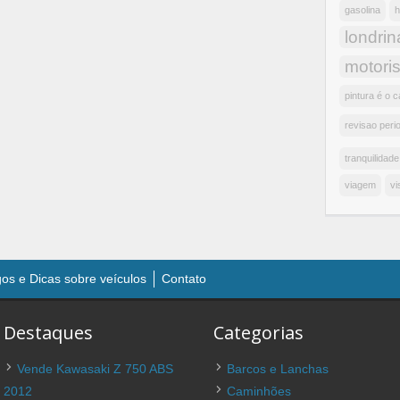
gasolina
h
londrin
motoris
pintura é o c
revisao peri
tranquilidade
viagem
vi
gos e Dicas sobre veículos
Contato
Destaques
Categorias
Vende Kawasaki Z 750 ABS
Barcos e Lanchas
2012
Caminhões