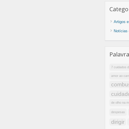
Catego
Artigos 
Notícias
Palavr
7 cuidados d
amor ao car
combus
cuidad
de olho na 
despesas
dirigir