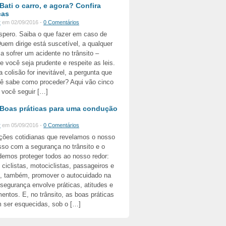
Bati o carro, e agora? Confira
cas
r
em 02/09/2016 -
0 Comentários
pero. Saiba o que fazer em caso de
uem dirige está suscetível, a qualquer
 sofrer um acidente no trânsito –
você seja prudente e respeite as leis.
 colisão for inevitável, a pergunta que
cê sabe como proceder? Aqui vão cinco
 você seguir […]
Boas práticas para uma condução
r
em 05/09/2016 -
0 Comentários
ções cotidianas que revelamos o nosso
so com a segurança no trânsito e o
demos proteger todos ao nosso redor:
 ciclistas, motociclistas, passageiros e
, também, promover o autocuidado na
 segurança envolve práticas, atitudes e
ntos. E, no trânsito, as boas práticas
 ser esquecidas, sob o […]