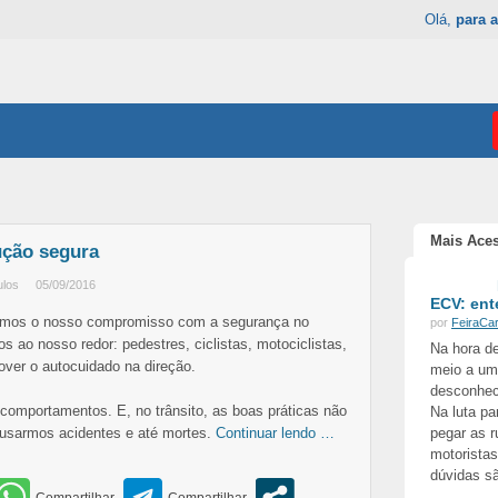
Olá,
para a
Mais Ace
ução segura
ulos
05/09/2016
ECV: ent
lamos o nosso compromisso com a segurança no
por
FeiraCa
s ao nosso redor: pedestres, ciclistas, motociclistas,
Na hora de
ver o autocuidado na direção.
meio a um
desconhec
 comportamentos. E, no trânsito, as boas práticas não
Na luta pa
ausarmos acidentes e até mortes.
Continuar lendo …
pegar as r
motorista
dúvidas sã