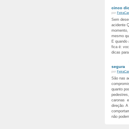
cinco di
por
FeiraCa
Sem deses
acidente Q
momento, a
mesmo que 
E quando a
fica é: vo
dicas para
segura
por
FeiraCa
São nas a
compromis
quanto po
pedestres,
caronas e
direção. A
comportame
não podem