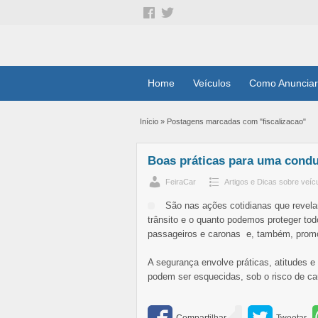
Home
Veículos
Como Anunciar
Início
»
Postagens marcadas com "fiscalizacao"
Boas práticas para uma cond
FeiraCar
Artigos e Dicas sobre veíc
São nas ações cotidianas que reve
trânsito e o quanto podemos proteger todo
passageiros e caronas e, também, promo
A segurança envolve práticas, atitudes e
podem ser esquecidas, sob o risco de c