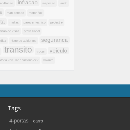
infracao
abilitacao
inspecao
laudo
a
manutencao
motor flex
ta
multas
parecer tecnico
pedestre
artao de visita
profissional
seguranca
odica
risco de acidentes
transito
veiculo
trocar
storia veicular e vistoria ecv
volante
Tags
4-portas
carro