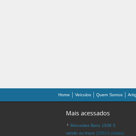
Home
Veículos
Quem Somos
Arti
Mais acessados
Mercedes Benz 1938 S
vendo ou troco
(20813 visitas)