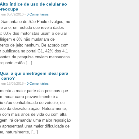
Alto índice de uso de celular ao
preocupa
r
em 05/09/2016 -
0 Comentários
l Samaritano de São Paulo divulgou, no
se ano, um estudo que revela dados
s: 80% dos motoristas usam o celular
dirigem e 8% não mudariam de
ento de jeito nenhum. De acordo com
 publicada no portal G1, 42% dos 4,1
cipantes da pesquisa enviam mensagens
enquanto estão […]
Qual a quilometragem ideal para
e carro?
r
em 13/08/2018 -
0 Comentários
rmenta a maior parte das pessoas que
 trocar carro provavelmente é a
 e/ou confiabilidade do veículo, ou
edo da desvalorização. Naturalmente,
o com mais anos de vida ou com alta
agem irá demandar uma maior reposição
 apresentará uma maior dificuldade de
e, naturalmente, […]