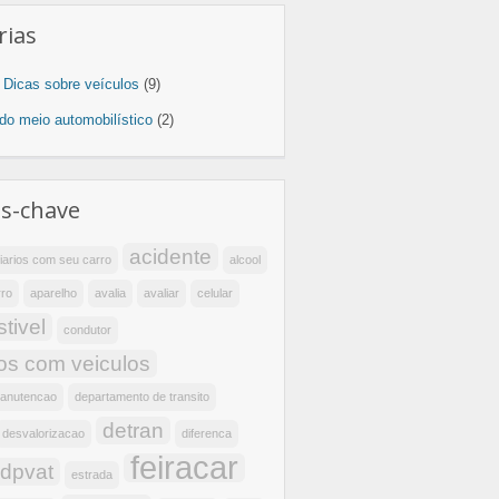
rias
e Dicas sobre veículos
(9)
 do meio automobilístico
(2)
as-chave
acidente
iarios com seu carro
alcool
rro
aparelho
avalia
avaliar
celular
tivel
condutor
os com veiculos
manutencao
departamento de transito
detran
desvalorizacao
diferenca
feiracar
dpvat
estrada