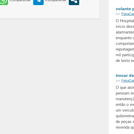
volante 
por
FeiraCa
O Hospita
início des
alarmante
enquanto 
comportam
reportagem
mil parti
de texto 
trocar d
por
FeiraCa
O que ato
pensam em
manutenção
então o m
um veícul
quilometr
de peças e
revenda qu